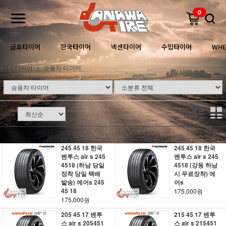
0
금호타이어
한국타이어
넥센타이어
수입타이어
WHE
한국타이어
승용차 타이어
정렬
245 45 18 한국
245 45 18 한국
벤투스 air s 245
벤투스 air s 245
4518 (하남 당일
4518 (강동 하남
장착 당일 택배
시 무료장착) 에
발송) 에어s 245
어s
45 18
175,000원
175,000원
205 45 17 벤투
215 45 17 벤투
스 air s 205451
스 air s 215451