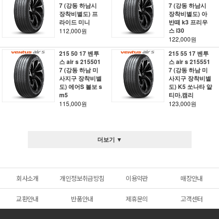
7 (강동 하남시
7 (강동 하남시
장착비별도) 프
장착비별도) 아
라이드 미니
반떼 k3 프리우
스 i30
112,000원
122,000원
215 50 17 벤투
215 55 17 벤투
스 air s 215501
스 air s 215551
7 (강동 하남 미
7 (강동 하남 미
사지구 장착비별
사지구 장착비별
도) 에어S 볼보 s
도) K5 쏘나타 알
m5
티마,캠리
115,000원
123,000원
더보기 ▼
회사소개
개인정보취급방침
이용약관
매장안내
교환안내
반품안내
제휴문의
고객센터