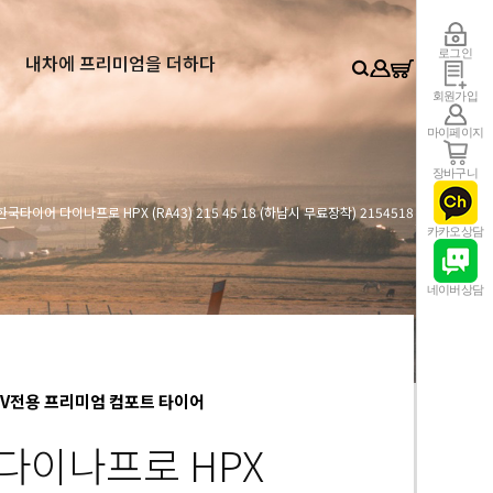
0
로그인
내차에 프리미엄을 더하다
회원가입
마이페이지
장바구니
한국타이어 다이나프로 HPX (RA43) 215 45 18 (하남시 무료장착) 2154518
카카오상담
네이버상담
UV전용 프리미엄 컴포트 타이어
다이나프로 HPX