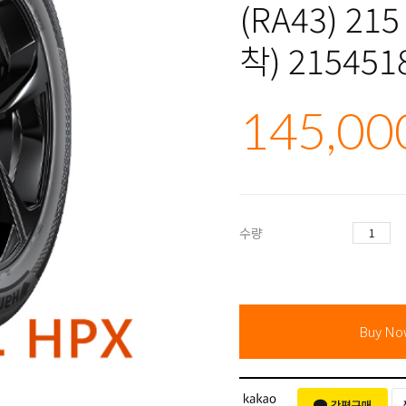
(RA43) 21
착) 215451
145,00
수량
Buy N