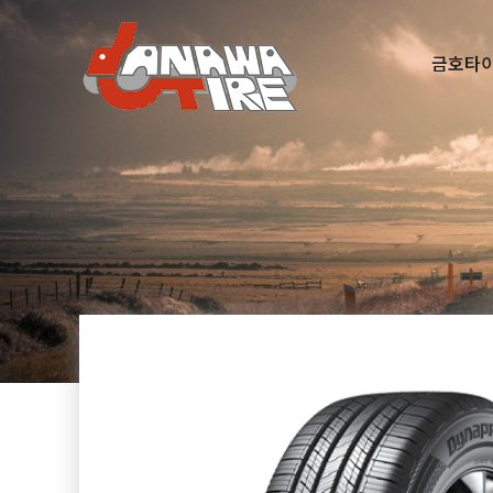
금호타
다찾다