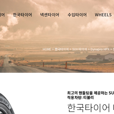
이어
한국타이어
넥센타이어
수입타이어
WHEELS
HOME
>
한국타이어
>
SUV 타이어
>
Dynapro HPX
> 
최고의 핸들링을 제공하는 S
적용차량: 티볼리
한국타이어 