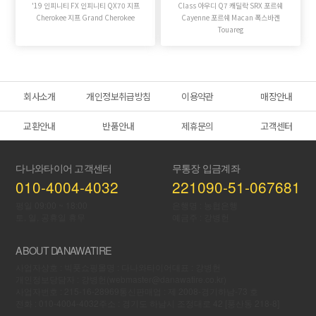
'19 인피니티 FX 인피니티 QX70 지프
Class 아우디 Q7 캐딜락 SRX 포르쉐
Cherokee 지프 Grand Cherokee
Cayenne 포르쉐 Macan 폭스바겐
Touareg
회사소개
개인정보취급방침
이용약관
매장안내
교환안내
반품안내
제휴문의
고객센터
다나와타이어 고객센터
무통장 입금계좌
010-4004-4032
221090-51-067681
평일 09:00 ~ 18:00
은행명 : 농협은행
토, 일, 공휴일 휴무
예금주 : 강병헌
ABOUT DANAWATIRE
사업자상호 : 빅풋
쇼핑몰명 : 다나와타이어
대표 : 강병헌
개인정보당담자 : 강병헌(webmaster@danawatire.co.kr)
사업자번호 : 215-16-28969
통신판매업 : 제 2008-경기하남-73 호
전화 : 010-4004-4032
주소 : 경기도 하남시 조정대로 42 [풍산동 218-8]