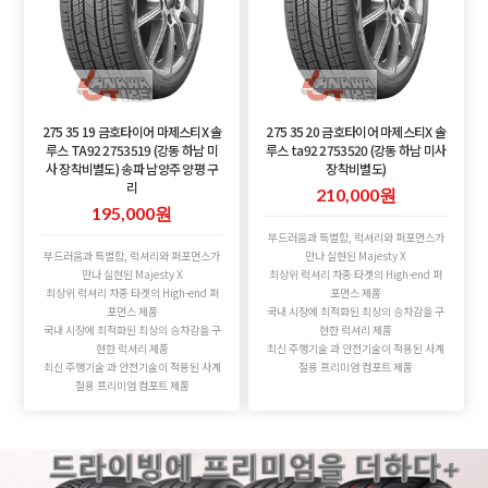
275 35 19 금호타이어 마제스티X 솔
275 35 20 금호타이어 마제스티X 솔
루스 TA92 2753519 (강동 하남 미
루스 ta92 2753520 (강동 하남 미사
사 장착비별도) 송파 남양주 양평 구
장착비별도)
리
210,000원
195,000원
부드러움과 특별함, 럭셔리와 퍼포먼스가
부드러움과 특별함, 럭셔리와 퍼포먼스가
만나 실현된 Majesty X
만나 실현된 Majesty X
최상위 럭셔리 차종 타겟의 High-end 퍼
최상위 럭셔리 차종 타겟의 High-end 퍼
포먼스 제품
포먼스 제품
국내 시장에 최적화된 최상의 승차감을 구
국내 시장에 최적화된 최상의 승차감을 구
현한 럭셔리 제품
현한 럭셔리 제품
최신 주행기술 과 안전기술이 적용된 사계
최신 주행기술 과 안전기술이 적용된 사계
절용 프리미엄 컴포트 제품
절용 프리미엄 컴포트 제품