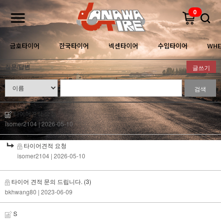
0
금호타이어
한국타이어
넥센타이어
수입타이어
WHE
질문/답변
글쓰기
검색
타이어견적 요청
isomer2104
| 2026-05-10
타이어견적 요청
isomer2104
| 2026-05-10
타이어 견적 문의 드립니다.
(3)
bkhwang80
| 2023-06-09
S