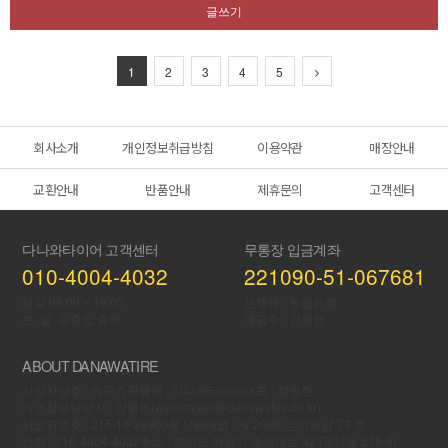
글쓰기
1
2
3
4
5
회사소개
개인정보취급방침
이용약관
매장안내
교환안내
반품안내
제휴문의
고객센터
다나와타이어 고객센터
무통장 입금계좌
010-4004-4032
221090-51-067681
평일 09:00 ~ 18:00
은행명 : 농협은행
토, 일, 공휴일 휴무
예금주 : 강병헌
ABOUT DANAWATIRE
사업자상호 : 빅풋
쇼핑몰명 : 다나와타이어
대표 : 강병헌
개인정보당담자 : 강병헌(webmaster@danawatire.co.kr)
사업자번호 : 215-16-28969
통신판매업 : 제 2008-경기하남-73 호
전화 : 010-4004-4032
주소 : 경기도 하남시 조정대로 42 [풍산동 218-8]