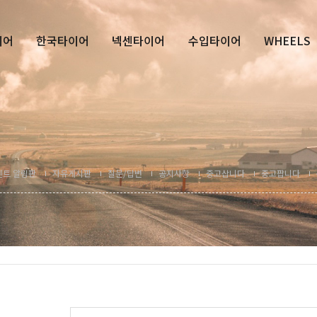
이어
한국타이어
넥센타이어
수입타이어
WHEELS
벤트 알림판
자유게시판
질문/답변
공지사항
중고삽니다
중고팝니다