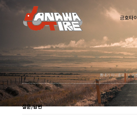
금호타
다찾다
뽐내기 미니홈피
이
질문/답변