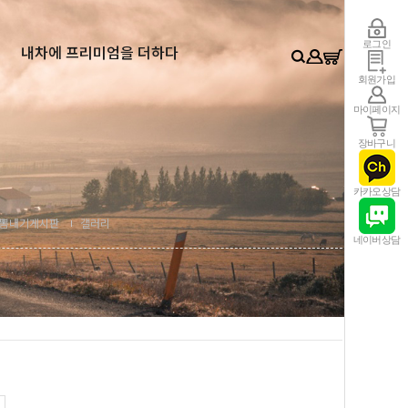
0
로그인
내차에 프리미엄을 더하다
회원가입
마이페이지
장바구니
카카오상담
뽐내기게시판
갤러리
네이버상담