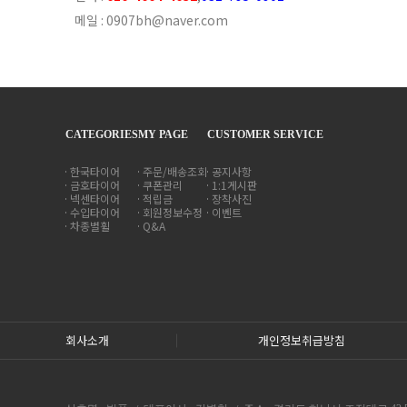
메일 : 0907bh@naver.com
CATEGORIES
MY PAGE
CUSTOMER SERVICE
한국타이어
주문/배송조회
공지사항
금호타이어
쿠폰관리
1:1게시판
넥센타이어
적립금
장착사진
수입타이어
회원정보수정
이벤트
차종별휠
Q&A
회사소개
개인정보취급방침