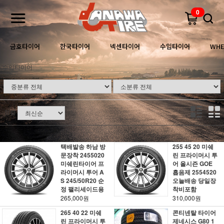
0
금호타이어
한국타이어
넥센타이어
수입타이어
WHE
수입타이어
정렬
택배발송 하남 방
255 45 20 미쉐
문장착 2455020
린 프라이머시 투
미쉐린타이어 프
어 올시즌 GOE
라이머시 투어 A
흡음제 2554520
S 245/50R20 순
오늘배송 당일장
정 팰리세이드용
착비포함
265,000원
310,000원
265 40 22 미쉐
콘티넨탈 타이어
린 프라이머시 투
제네시스 G80 1