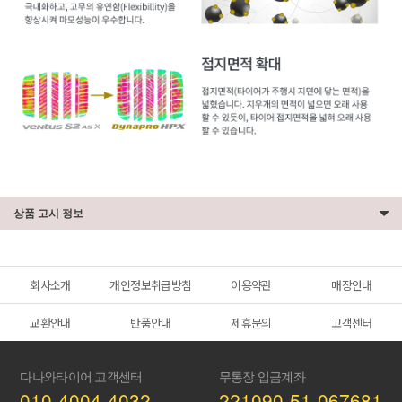
상품 고시 정보
회사소개
개인정보취급방침
이용약관
매장안내
교환안내
반품안내
제휴문의
고객센터
다나와타이어 고객센터
무통장 입금계좌
010-4004-4032
221090-51-067681