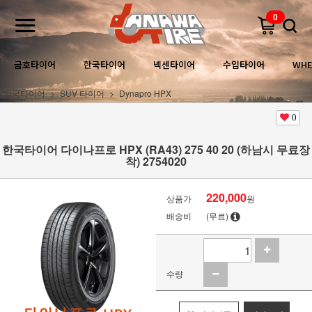
0
금호타이어
한국타이어
넥센타이어
수입타이어
WHE
한국타이어
SUV 타이어
Dynapro HPX
0
한국타이어 다이나프로 HPX (RA43) 275 40 20 (하남시 무료장
착) 2754020
220,000
상품가
원
배송비
(무료)
수량