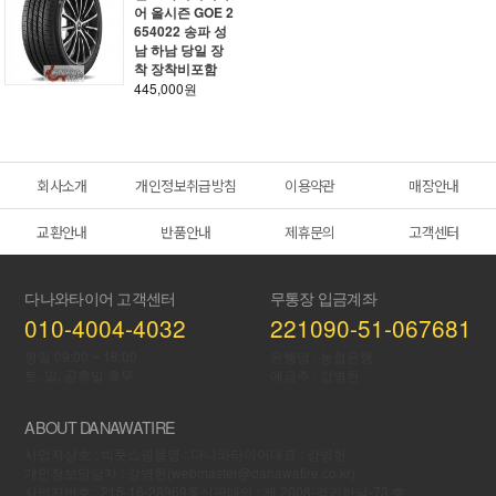
어 올시즌 GOE 2
654022 송파 성
남 하남 당일 장
착 장착비포함
445,000원
회사소개
개인정보취급방침
이용약관
매장안내
교환안내
반품안내
제휴문의
고객센터
다나와타이어 고객센터
무통장 입금계좌
010-4004-4032
221090-51-067681
평일 09:00 ~ 18:00
은행명 : 농협은행
토, 일, 공휴일 휴무
예금주 : 강병헌
ABOUT DANAWATIRE
사업자상호 : 빅풋
쇼핑몰명 : 다나와타이어
대표 : 강병헌
개인정보당담자 : 강병헌(webmaster@danawatire.co.kr)
사업자번호 : 215-16-28969
통신판매업 : 제 2008-경기하남-73 호