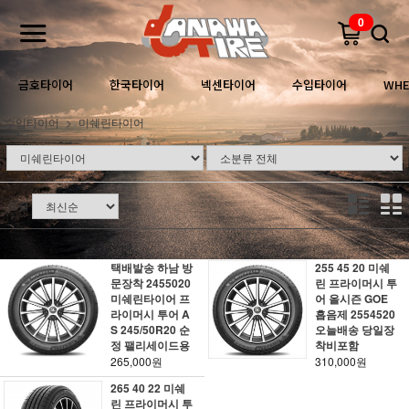
0
금호타이어
한국타이어
넥센타이어
수입타이어
WHE
수입타이어
미쉐린타이어
정렬
택배발송 하남 방
255 45 20 미쉐
문장착 2455020
린 프라이머시 투
미쉐린타이어 프
어 올시즌 GOE
라이머시 투어 A
흡음제 2554520
S 245/50R20 순
오늘배송 당일장
정 팰리세이드용
착비포함
265,000원
310,000원
265 40 22 미쉐
린 프라이머시 투